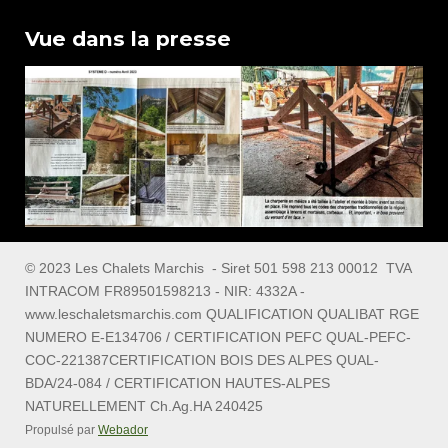
Vue dans la presse
© 2023 Les Chalets Marchis - Siret 501 598 213 00012 TVA
INTRACOM FR89501598213 - NIR: 4332A -
www.leschaletsmarchis.com QUALIFICATION QUALIBAT RGE
NUMERO E-E134706 / CERTIFICATION PEFC QUAL-PEFC-
COC-221387CERTIFICATION BOIS DES ALPES QUAL-
BDA/24-084 / CERTIFICATION HAUTES-ALPES
NATURELLEMENT Ch.Ag.HA 240425
Propulsé par
Webador